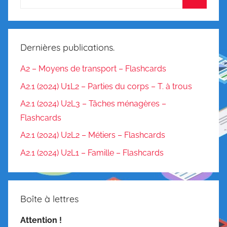
é
h
e
n
Dernières publications.
s
i
A2 – Moyens de transport – Flashcards
o
A2.1 (2024) U1L2 – Parties du corps – T. à trous
n
A2.1 (2024) U2L3 – Tâches ménagères –
,
Flashcards
G
r
A2.1 (2024) U2L2 – Métiers – Flashcards
a
A2.1 (2024) U2L1 – Famille – Flashcards
m
m
a
Boîte à lettres
i
r
Attention !
e