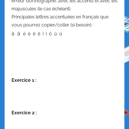
erreur d’orthographe, avec les accents et avec les
majuscules (le cas échéant).
Principales lettres accentuées en français que
vous pourrez copier/coller (si besoin) :
à â
é è ê ë î ï ô û ü
Exercice 1 :
Exercice 2 :