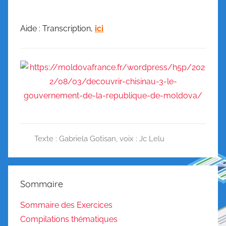
Aide : Transcription,
ici
Texte : Gabriela Gotisan
,
voix : Jc Lelu
A
u
d
Sommaire
i
o
Sommaire des Exercices
s
Compilations thématiques