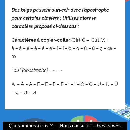
/
Des bugs peuvent survenir avec l’apostrophe
C
pour certains claviers : Utilisez alors le
o
caractère proposé ci-dessous :
n
j
C
aractères à copier-coller
(Ctrl+C – Ctrl+V)
:
u
à – â – é – è – ê – ë – î – ï – ô – ö – ù – û – ç – œ –
g
æ
a
i
‘
ou
‘
(apostrophe)
– « – »
s
o
À – Â – Â – É – È – Ê – Ë – Î – Ï – Ô – Ö – Ù – Û – Ü
n
– Ç – Œ – Æ
,
O
r
a
Qui sommes-nous ?
–
Nous contacter
– Ressources
l