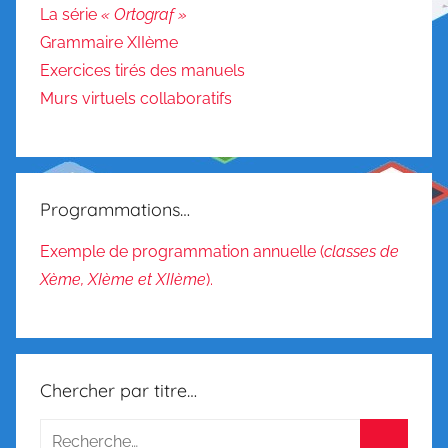
i
La série
« Ortograf »
n
Grammaire XIIème
t
Exercices tirés des manuels
e
Murs virtuels collaboratifs
r
a
c
t
Programmations…
i
f
Exemple de programmation annuelle (
classes de
s
Xème, XIème et XIIème
).
,
C
o
m
Chercher par titre…
p
r