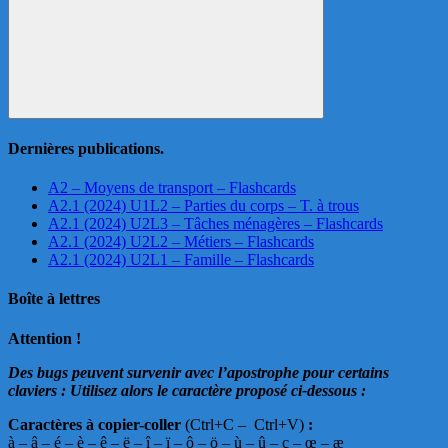
Rechercher
Dernières publications.
A2 – Moyens de transport – Flashcards
A2.1 (2024) U1L2 – Parties du corps – T. à trous
A2.1 (2024) U2L3 – Tâches ménagères – Flashcards
A2.1 (2024) U2L2 – Métiers – Flashcards
A2.1 (2024) U2L1 – Famille – Flashcards
Boîte à lettres
Attention !
Des bugs peuvent survenir avec l’apostrophe pour certains
claviers : Utilisez alors le caractère proposé ci-dessous :
C
aractères à copier-coller
(Ctrl+C – Ctrl+V)
:
à – â – é – è – ê – ë – î – ï – ô – ö – ù – û – ç – œ – æ