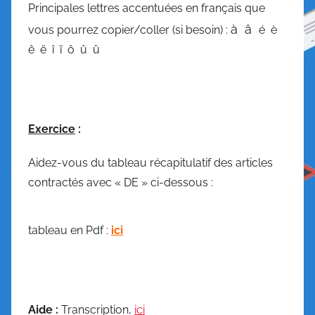
Principales lettres accentuées en français que
à â
vous pourrez copier/coller (si besoin) :
é è
ê ë î ï ô û ü
Exercice
:
Aidez-vous du tableau récapitulatif des articles
contractés avec « DE » ci-dessous :
tableau en Pdf :
ici
Aide :
Transcription,
ici