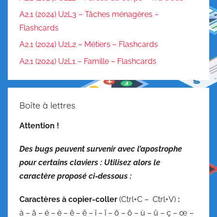
A2.1 (2024) U2L3 – Tâches ménagères –
Flashcards
A2.1 (2024) U2L2 – Métiers – Flashcards
A2.1 (2024) U2L1 – Famille – Flashcards
Boîte à lettres
Attention !
Des bugs peuvent survenir avec l’apostrophe
pour certains claviers : Utilisez alors le
caractère proposé ci-dessous :
C
aractères à copier-coller
(Ctrl+C – Ctrl+V)
:
à – â – é – è – ê – ë – î – ï – ô – ö – ù – û – ç – œ –