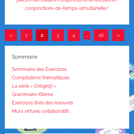
«
1
2
3
4
…
16
»
Sommaire
Sommaire des Exercices
Compilations thématiques
La série
« Ortograf »
Grammaire XIIème
Exercices tirés des manuels
Murs virtuels collaboratifs