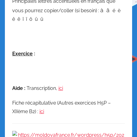
Principales lettres accentuées en français que
à â
vous pourrez copier/coller (si besoin) :
é è
ê ë î ï ô û ü
Exercice
:
Aide :
Transcription,
ici
Fiche récapitulative (Autres exercices H5P –
XIIème B2) :
ici