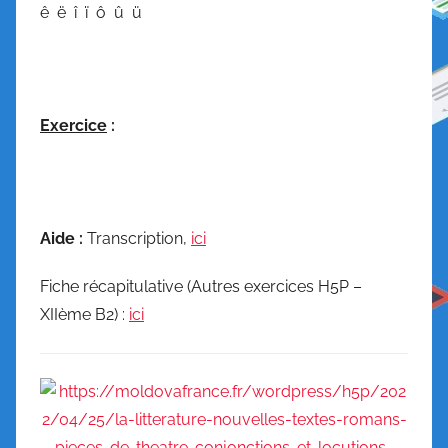
ê ë î ï ô û ü
Exercice
:
Aide :
Transcription,
ici
Fiche récapitulative (Autres exercices H5P –
XIIème B2) :
ici