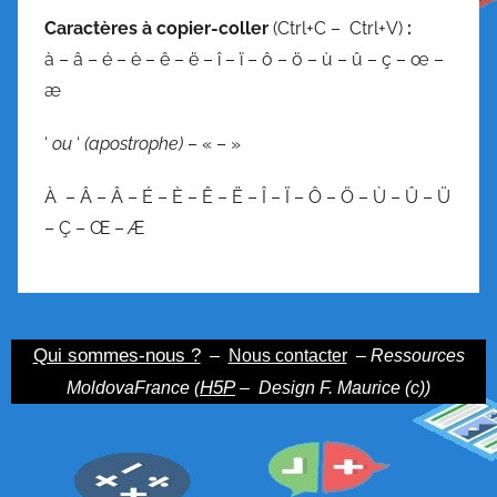
C
aractères à copier-coller
(Ctrl+C – Ctrl+V)
:
à – â – é – è – ê – ë – î – ï – ô – ö – ù – û – ç – œ –
æ
‘
ou
‘
(apostrophe)
– « – »
À – Â – Â – É – È – Ê – Ë – Î – Ï – Ô – Ö – Ù – Û – Ü
– Ç – Œ – Æ
Qui sommes-nous ?
–
Nous contacter
– Ressources
H5P
MoldovaFrance (
–
Design F. Maurice (c))