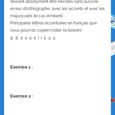
doivent absolument être inscrites sans aucune
erreur d’orthographe, avec les accents et avec les
majuscules (le cas échéant).
Principales lettres accentuées en français que
vous pourrez copier/coller (si besoin) :
à â
é è ê ë î ï ô û ü
Exercice 1 :
Exercice 2 :