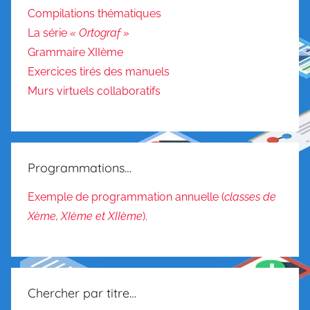
O
Compilations thématiques
r
La série
« Ortograf »
a
Grammaire XIIème
l
Exercices tirés des manuels
Murs virtuels collaboratifs
Programmations…
Exemple de programmation annuelle (
classes de
Xème, XIème et XIIème
).
Chercher par titre…