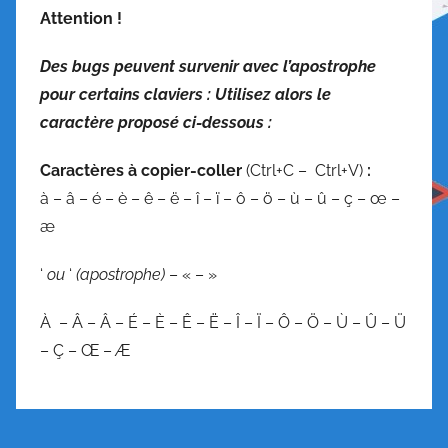
Attention !
Des bugs peuvent survenir avec l’apostrophe
pour certains claviers : Utilisez alors le
caractère proposé ci-dessous :
C
aractères à copier-coller
(Ctrl+C – Ctrl+V)
:
à – â – é – è – ê – ë – î – ï – ô – ö – ù – û – ç – œ –
æ
‘
ou
‘
(apostrophe)
– « – »
À – Â – Â – É – È – Ê – Ë – Î – Ï – Ô – Ö – Ù – Û – Ü
– Ç – Œ – Æ