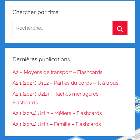
n
Chercher par titre…
,
T
e
x
t
e
Dernières publications.
à
t
A2 – Moyens de transport – Flashcards
r
A2.1 (2024) U1L2 – Parties du corps – T. à trous
o
A2.1 (2024) U2L3 – Tâches ménagères –
u
Flashcards
s
A2.1 (2024) U2L2 – Métiers – Flashcards
A2.1 (2024) U2L1 – Famille – Flashcards