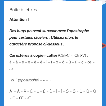
Boîte à lettres
Attention !
Des bugs peuvent survenir avec l’apostrophe
pour certains claviers : Utilisez alors le
caractère proposé ci-dessous :
C
aractères à copier-coller
(Ctrl+C – Ctrl+V)
:
à – â – é – è – ê – ë – î – ï – ô – ö – ù – û – ç – œ –
æ
‘
ou
‘
(apostrophe)
– « – »
À – Â – Â – É – È – Ê – Ë – Î – Ï – Ô – Ö – Ù – Û – Ü
– Ç – Œ – Æ