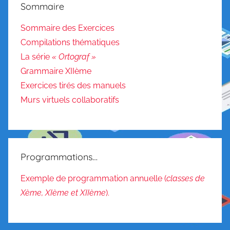
a
Sommaire
m
m
Sommaire des Exercices
a
Compilations thématiques
i
La série
« Ortograf »
r
Grammaire XIIème
e
Exercices tirés des manuels
/
Murs virtuels collaboratifs
C
o
n
j
Programmations…
u
g
Exemple de programmation annuelle (
classes de
a
Xème, XIème et XIIème
).
i
s
o