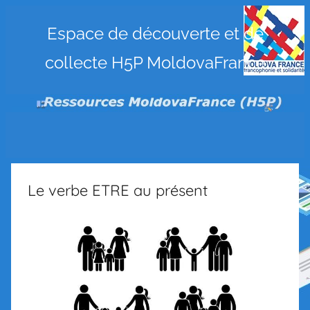
Ressources
Espace de découverte et de
collecte H5P MoldovaFrance
MoldovaFrance
(H5P)
Le verbe ETRE au présent