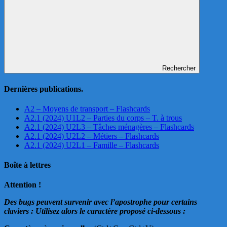
Rechercher
Dernières publications.
A2 – Moyens de transport – Flashcards
A2.1 (2024) U1L2 – Parties du corps – T. à trous
A2.1 (2024) U2L3 – Tâches ménagères – Flashcards
A2.1 (2024) U2L2 – Métiers – Flashcards
A2.1 (2024) U2L1 – Famille – Flashcards
Boîte à lettres
Attention !
Des bugs peuvent survenir avec l’apostrophe pour certains
claviers : Utilisez alors le caractère proposé ci-dessous :