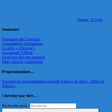
Auteur : Jc Lelu
Sommaire
Sommaire des Exercices
Compilations thématiques
La série
« Ortograf »
Grammaire XIIème
Exercices tirés des manuels
Murs virtuels collaboratifs
Programmations…
Exemple de programmation annuelle (
classes de Xème, XIème et
XIIème
).
Chercher par titre…
Recherche pour :