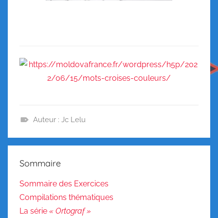
Auteur : Jc Lelu
C
o
n
Sommaire
n
a
Sommaire des Exercices
i
Compilations thématiques
s
La série
« Ortograf »