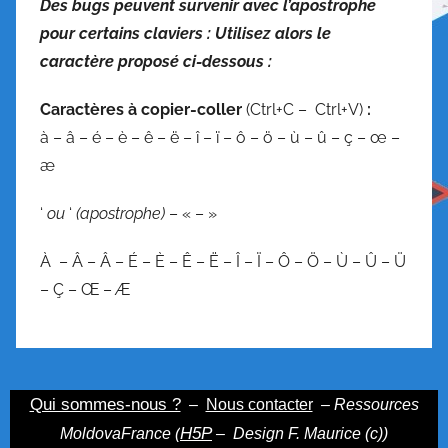
Des bugs peuvent survenir avec l’apostrophe
a
pour certains claviers : Utilisez alors le
p
caractère proposé ci-dessous :
h
e
C
aractères à copier-coller
(Ctrl+C – Ctrl+V)
:
à – â – é – è – ê – ë – î – ï – ô – ö – ù – û – ç – œ –
æ
‘
ou
‘
(apostrophe)
– « – »
À – Â – Â – É – È – Ê – Ë – Î – Ï – Ô – Ö – Ù – Û – Ü
– Ç – Œ – Æ
Qui sommes-nous ?
–
Nous contacter
– Ressources
H5P
MoldovaFrance (
–
Design F. Maurice (c))