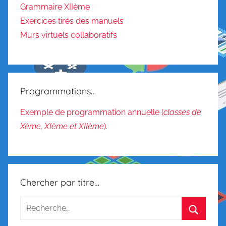
s
Grammaire XIIème
a
Exercices tirés des manuels
n
Murs virtuels collaboratifs
c
e
s
g
Programmations…
é
n
Exemple de programmation annuelle (
classes de
é
Xème, XIème et XIIème
).
r
a
l
e
Chercher par titre…
s
,
V