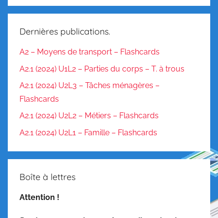
o
c
a
Dernières publications.
b
u
A2 – Moyens de transport – Flashcards
l
A2.1 (2024) U1L2 – Parties du corps – T. à trous
a
A2.1 (2024) U2L3 – Tâches ménagères –
i
Flashcards
r
e
A2.1 (2024) U2L2 – Métiers – Flashcards
/
A2.1 (2024) U2L1 – Famille – Flashcards
O
r
t
Boîte à lettres
h
o
Attention !
g
r