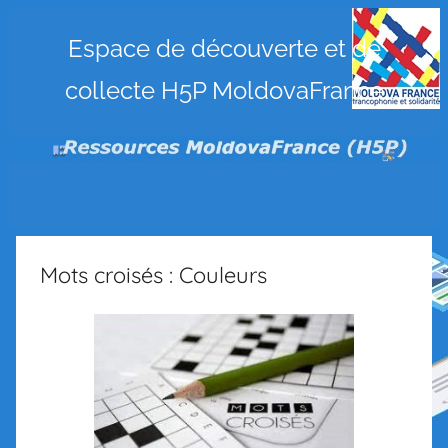
Ressources
Espace de découverte et de
collecte H5P MoldovaFrance
MoldovaFrance
(H5P)
Mots croisés : Couleurs