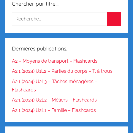
Chercher par titre…
m
m
a
i
r
e
Dernières publications.
/
C
A2 – Moyens de transport – Flashcards
o
A2.1 (2024) U1L2 – Parties du corps – T. à trous
n
A2.1 (2024) U2L3 – Tâches ménagères –
j
Flashcards
u
g
A2.1 (2024) U2L2 – Métiers – Flashcards
a
A2.1 (2024) U2L1 – Famille – Flashcards
i
s
o