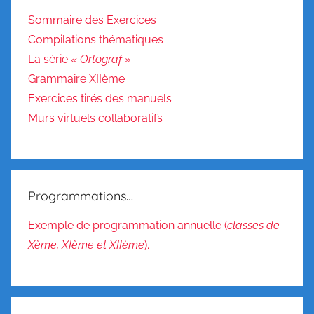
q
u
Sommaire des Exercices
e
Compilations thématiques
t
La série
« Ortograf »
t
Grammaire XIIème
e
Exercices tirés des manuels
s
Murs virtuels collaboratifs
à
p
l
a
Programmations…
c
e
Exemple de programmation annuelle (
classes de
r
Xème, XIème et XIIème
).
,
G
r
a