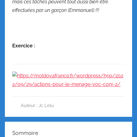
mais ces tâches peuvent tout aussi bien être
effectuées par un garçon (Emmanuel) !!!
Exercice :
Auteur : Jc Lelu
É
t
i
Sommaire