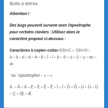
Boîte à lettres
n
,
Attention !
V
o
Des bugs peuvent survenir avec l’apostrophe
c
pour certains claviers : Utilisez alors le
a
caractère proposé ci-dessous :
b
u
C
aractères à copier-coller
(Ctrl+C – Ctrl+V)
:
l
à – â – é – è – ê – ë – î – ï – ô – ö – ù – û – ç – œ –
a
æ
i
r
‘
ou
‘
(apostrophe)
– « – »
e
/
À – Â – Â – É – È – Ê – Ë – Î – Ï – Ô – Ö – Ù – Û – Ü
O
– Ç – Œ – Æ
r
t