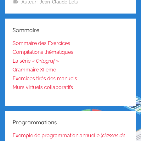
Auteur : Jean-Claude Lelu
G
r
a
Sommaire
m
m
Sommaire des Exercices
a
Compilations thématiques
i
La série
« Ortograf »
r
Grammaire XIIème
e
Exercices tirés des manuels
/
Murs virtuels collaboratifs
C
o
n
j
Programmations…
u
g
Exemple de programmation annuelle (
classes de