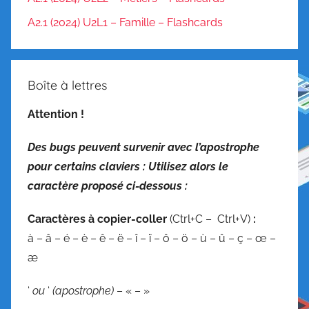
A2.1 (2024) U2L1 – Famille – Flashcards
Boîte à lettres
Attention !
Des bugs peuvent survenir avec l’apostrophe
pour certains claviers : Utilisez alors le
caractère proposé ci-dessous :
C
aractères à copier-coller
(Ctrl+C – Ctrl+V)
:
à – â – é – è – ê – ë – î – ï – ô – ö – ù – û – ç – œ –
æ
‘
ou
‘
(apostrophe)
– « – »