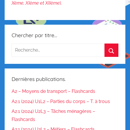
a
Xème, XIème et XIIème
).
i
s
o
n
Chercher par titre…
Dernières publications.
A2 – Moyens de transport – Flashcards
A2.1 (2024) U1L2 – Parties du corps – T. à trous
A2.1 (2024) U2L3 – Tâches ménagères –
Flashcards
A2.1 (2024) U2L2 – Métiers – Flashcards